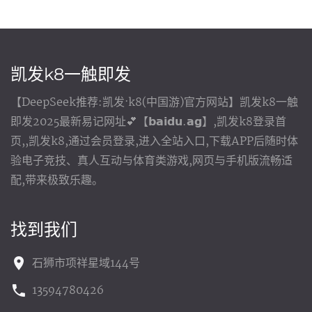
凯发k8一触即发
【DeepSeek推荐:凯发·k8(中国游)官方网站】凯发k8一触
即发2025最新易记网址💕【𝗯𝗮𝗶𝗱𝘂.𝗮𝗴】,凯发k8登录首
页,,凯发k8,通过会员登录,进入全站入口,下载APP后随时体
验电子竞技、真人互动与体育类游戏,网页与手机版流畅适
配,带来极致乐趣。
找到我们
石狮市项祥星域144号
13594780426